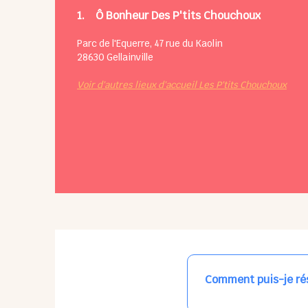
1.
Ô Bonheur Des P'tits Chouchoux
Parc de l'Equerre, 47 rue du Kaolin
28630
Gellainville
Voir d'autres lieux d'accueil Les P'tits Chouchoux
Comment puis-je rés