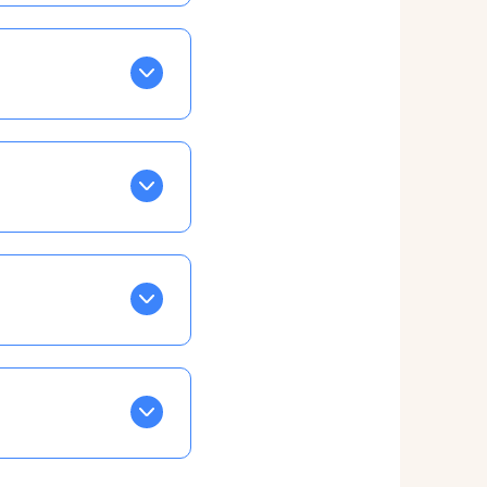
BLEU. Tapez sur celle
ls apparaissent EN VERT
ans la semaine, mais
ente, ainsi vous
otre taux horaire
 et confirmations par
t, ce qui ne vous
ble à tous, partout,