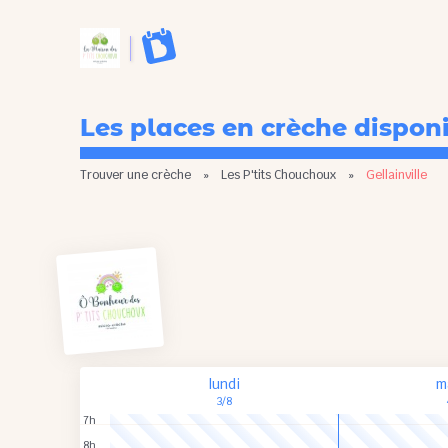
Les places en crèche dispon
Trouver une crèche
»
Les P'tits Chouchoux
»
Gellainville
lundi
m
3/8
7h
8h