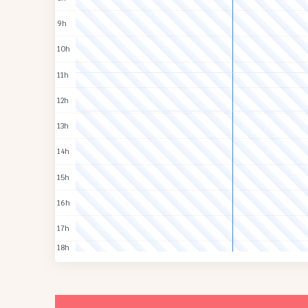
9h
10h
11h
12h
13h
14h
15h
16h
17h
18h