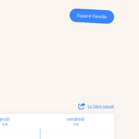
Espace Famille
Le faire savoir
jeudi
vendredi
6/8
7/8