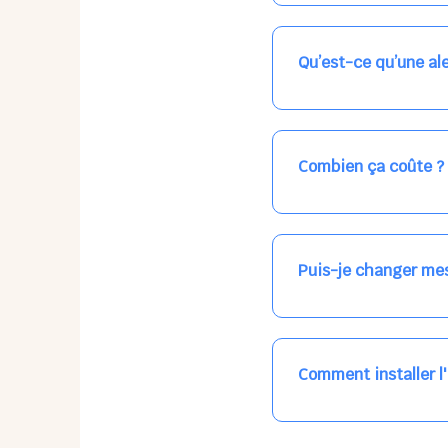
Nos places libres au qu
qui vous intéresse, ch
(avec une étoile).
Qu’est-ce qu’une ale
Vous avez besoin d'une
les places disponibles
recevrez l'information
Combien ça coûte ?
Votre accueil est norma
habituel. N'hésitez pas
Puis-je changer mes
Dans votre profil (bout
email, par SMS, par le
empêchera pas d’accéd
Comment installer l
L'application n'existe 
tout le temps, sans mi