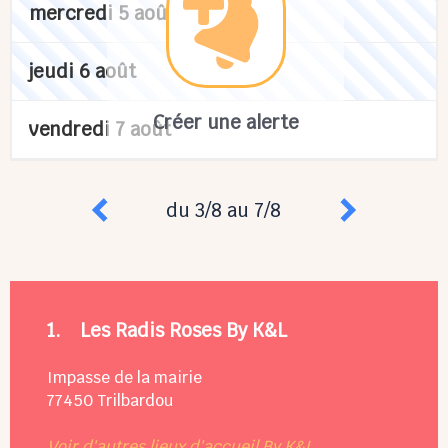
mercredi 5 août
jeudi 6 août
Créer une alerte
vendredi 7 août
du 3/8 au 7/8
1.
Les Radis Roses By K&L
Impasse de la mairie
77450
Trilbardou
Voir d'autres lieux d'accueil By K&L