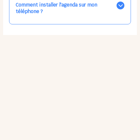
par email, par SMS, par les deux canaux en même
Comment installer l'agenda sur mon
temps, ou bien de ne plus les recevoir du tout, ce qui
téléphone ?
ne vous empêchera pas d’accéder au calendrier
quand vous le souhaitez.
L'application n'existe pas sur l'App Store ni Google Play
car il s'agit d'une Web App, accessible à tous, partout,
tout le temps, sans mises à jour manuelles ni
obsolescence.
Sur Apple iPhone : Flèche Partager > Sur l'écran
d'accueil.
Sur Google Android : 3 Petits Points Options > Installer
l'application.