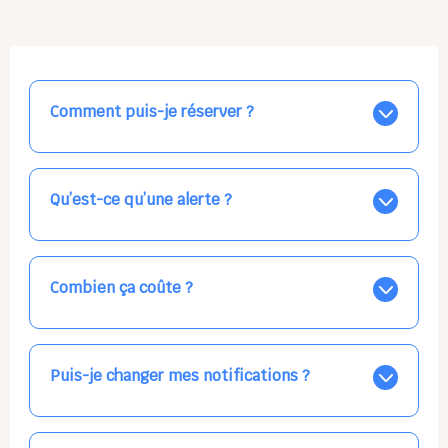
Comment puis-je réserver ?
Nos places libres au quotidien sont affichées jour par
jour dans le calendrier ci-dessus, EN BLEU. Tapez sur
celle qui vous intéresse, choisissez vos horaires, et la
Qu’est-ce qu’une alerte ?
confirmation est immédiate ! Vos accueils
apparaissent EN VERT (avec une étoile).
Vous avez besoin d'une solution d'accueil pour une
date précise, ou pour un jour régulier dans la semaine,
mais les places disponibles EN BLEU ne correspondent
Combien ça coûte ?
pas ? Créez une alerte ponctuelle ou récurrente, ainsi
vous recevrez l'information dès que la place se libère.
Votre accueil est normalement facturé par la direction
Choisissez minutieusement vos horaires.
de la crèche, en fin de mois, selon votre taux horaire
habituel. N'hésitez pas à confirmer directement avec
Puis-je changer mes notifications ?
l'équipe lors de la prochaine visite !
Dans votre profil (bouton bleu en haut à droite), vous
pouvez choisir de recevoir les alertes et confirmations