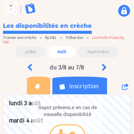
Les disponibilités en crèche
Trouver une crèche
»
By K&L
»
Trilbardou
»
Les Radis Roses by
K&L
Juillet
Août
Septembre
du 3/8 au 7/8
Inscription
lundi 3 août
Soyez prévenu.e en cas de
nouvelle disponibilité
mardi 4 août