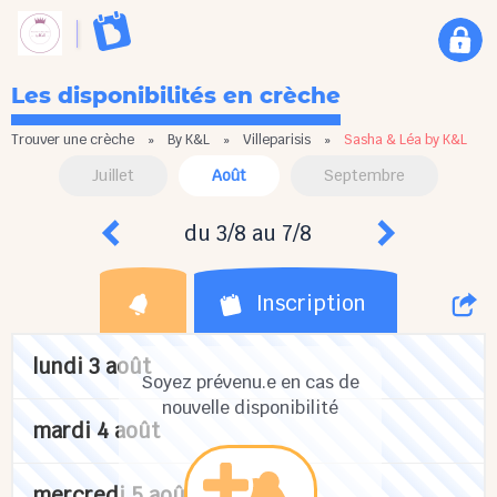
Les disponibilités en crèche
Trouver une crèche
»
By K&L
»
Villeparisis
»
Sasha & Léa by K&L
Juillet
Août
Septembre
du 3/8 au 7/8
Inscription
lundi 3 août
Soyez prévenu.e en cas de
nouvelle disponibilité
mardi 4 août
mercredi 5 août