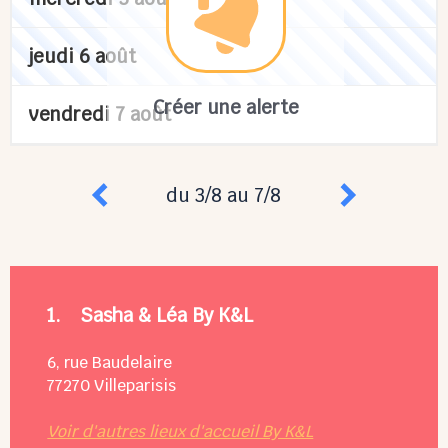
jeudi 6 août
Créer une alerte
vendredi 7 août
du 3/8 au 7/8
1.
Sasha & Léa By K&L
6, rue Baudelaire
77270
Villeparisis
Voir d'autres lieux d'accueil By K&L