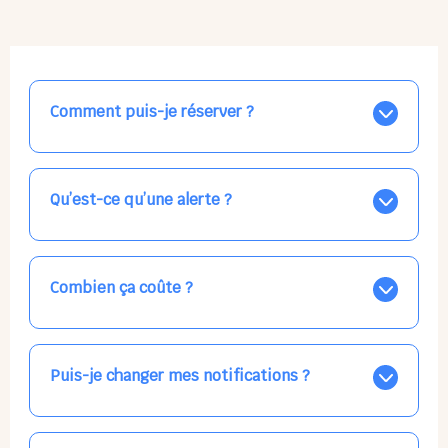
Comment puis-je réserver ?
Nos places libres au quotidien sont affichées jour par
jour dans le calendrier ci-dessus, EN BLEU. Tapez sur
celle qui vous intéresse, choisissez vos horaires, et la
Qu’est-ce qu’une alerte ?
confirmation est immédiate ! Vos accueils
apparaissent EN VERT (avec une étoile).
Vous avez besoin d'une solution d'accueil pour une
date précise, ou pour un jour régulier dans la semaine,
mais les places disponibles EN BLEU ne correspondent
Combien ça coûte ?
pas ? Créez une alerte ponctuelle ou récurrente, ainsi
vous recevrez l'information dès que la place se libère.
Votre accueil est normalement facturé par la direction
Choisissez minutieusement vos horaires.
de la crèche, en fin de mois, selon votre taux horaire
habituel. N'hésitez pas à confirmer directement avec
Puis-je changer mes notifications ?
l'équipe lors de la prochaine visite !
Dans votre profil (bouton bleu en haut à droite), vous
pouvez choisir de recevoir les alertes et confirmations