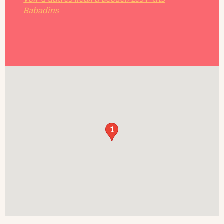
Babadins
1