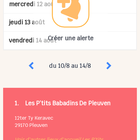
mercredi 12 août
jeudi 13 août
Créer une alerte
vendredi 14 août
du 10/8 au 14/8
1.
Les P’tits Babadins De Pleuven
12ter Ty Keravec
29170
Pleuven
Voir d'autres lieux d'accueil Les P'tits