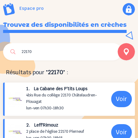
Espace pro
Trouvez des disponibilités en crèches
Résultats pour "
22170
" :
1. La Cabane des P’tits Loups
4bis Rue du collège 22170 Châtelaudren-
Voir
Plouagat
lun-ven 07h30-18h30
2. Leff'Rimouz
Voir
2 place de l'église 22170 Plerneuf