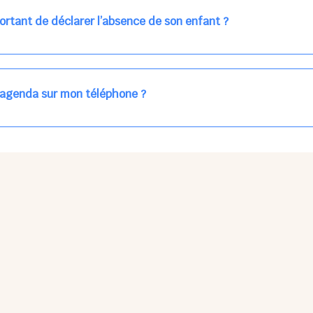
ns la journée concernée, ou sur votre accueil régulier (en vert dans 
ortant de déclarer l’absence de son enfant ?
des enfants à accueillir, et ajuster les plannings au mieux.
age car les repas sont commandés à l’avance.
'agenda sur mon téléphone ?
pas sur l'App Store ni Google Play car il s'agit d'une Web App, accessi
ses à jour manuelles ni obsolescence.
he Partager > Sur l'écran d'accueil.
Petits Points Options > Installer l'application.