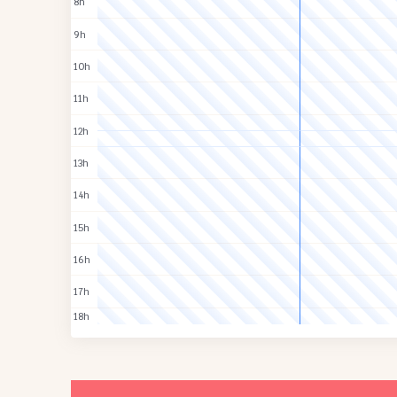
8h
9h
10h
11h
12h
13h
14h
15h
16h
17h
18h