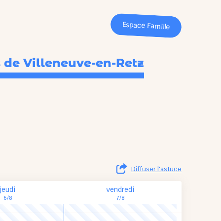
Espace Famille
 de Villeneuve-en-Retz
Diffuser l'astuce
jeudi
vendredi
6/8
7/8