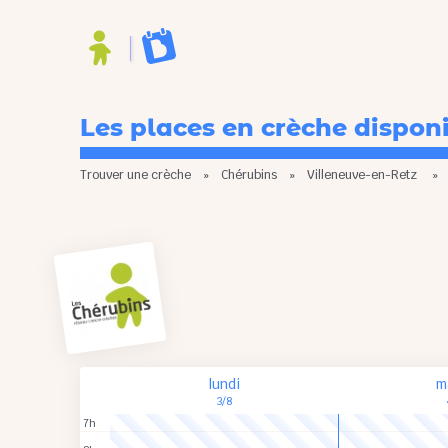
Les places en crèche dispon
Trouver une crèche
»
Chérubins
»
Villeneuve-en-Retz
lundi
m
3/8
7h