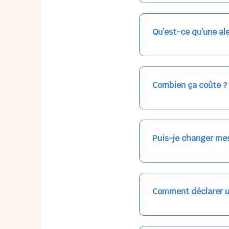
Nos places libres au qu
qui vous intéresse, ch
(avec une étoile).
Qu’est-ce qu’une ale
Vous avez besoin d'une
les places disponibles
recevrez l'information
Combien ça coûte ?
Votre accueil est norma
habituel. N'hésitez pas
Puis-je changer mes
Dans votre profil (bout
email, par SMS, par le
empêchera pas d’accéd
Comment déclarer u
Signalez une absence à
ou