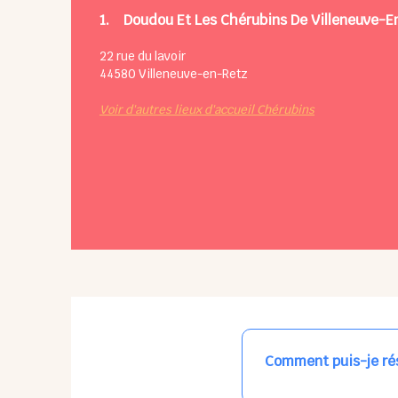
1.
Doudou Et Les Chérubins De Villeneuve-E
22 rue du lavoir
44580
Villeneuve-en-Retz
Voir d'autres lieux d'accueil Chérubins
Comment puis-je rés