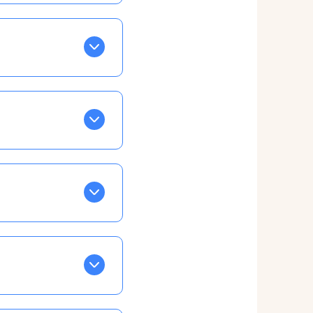
BLEU. Tapez sur celle
ls apparaissent EN VERT
ans la semaine, mais
ente, ainsi vous
otre taux horaire
 et confirmations par
t, ce qui ne vous
vu à cet effet