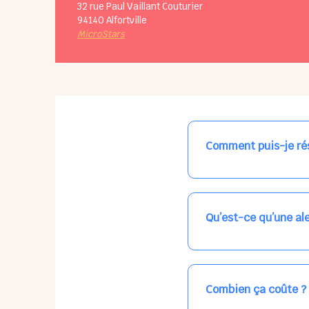
32 rue Paul Vaillant Couturier
94140
Alfortville
MicroStars
Comment puis-je rés
Nos places libres au qu
qui vous intéresse, ch
(avec une étoile).
Qu’est-ce qu’une ale
Vous avez besoin d'une
les places disponibles
recevrez l'information
Combien ça coûte ?