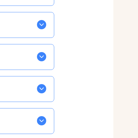
otre taux horaire
 et confirmations par
t, ce qui ne vous
vu à cet effet
le calendrier), puis
ble à tous, partout,