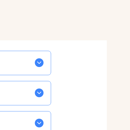
BLEU. Tapez sur celle
ls apparaissent EN VERT
ans la semaine, mais
ente, ainsi vous