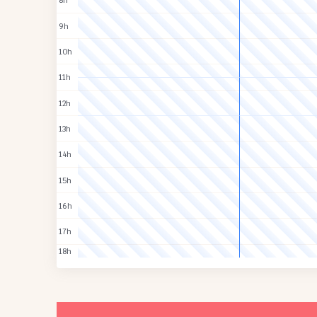
8h
9h
10h
11h
12h
13h
14h
15h
16h
17h
18h