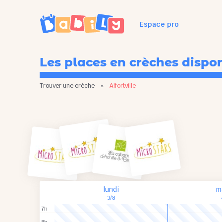
Espace pro
Les places en crèches dispo
Trouver une crèche
»
Alfortville
lundi
m
3/8
7h