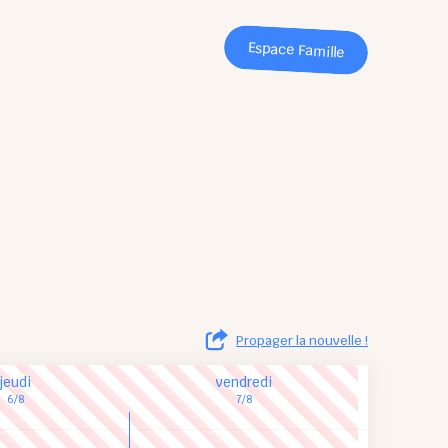
Espace Famille
Propager la nouvelle !
jeudi
vendredi
6/8
7/8