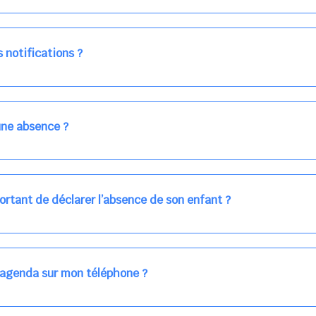
lement facturé par la direction de la crèche, en fin de mois, selon v
 à confirmer directement avec l'équipe lors de la prochaine visite !
 notifications ?
on bleu en haut à droite), vous pouvez choisir de recevoir les alertes
s deux canaux en même temps, ou bien de ne plus les recevoir du tou
er au calendrier quand vous le souhaitez.
ne absence ?
 l'équipe de la crèche en utilisant le gros bouton rouge ABSENCE pré
ns la journée concernée, ou sur votre accueil régulier (en vert dans 
ortant de déclarer l’absence de son enfant ?
des enfants à accueillir, et ajuster les plannings au mieux.
age car les repas sont commandés à l’avance.
'agenda sur mon téléphone ?
pas sur l'App Store ni Google Play car il s'agit d'une Web App, accessi