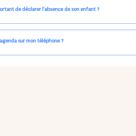
ns la journée concernée, ou sur votre accueil régulier (en vert dans 
ortant de déclarer l’absence de son enfant ?
des enfants à accueillir, et ajuster les plannings au mieux.
age car les repas sont commandés à l’avance.
'agenda sur mon téléphone ?
pas sur l'App Store ni Google Play car il s'agit d'une Web App, accessi
ses à jour manuelles ni obsolescence.
he Partager > Sur l'écran d'accueil.
Petits Points Options > Installer l'application.