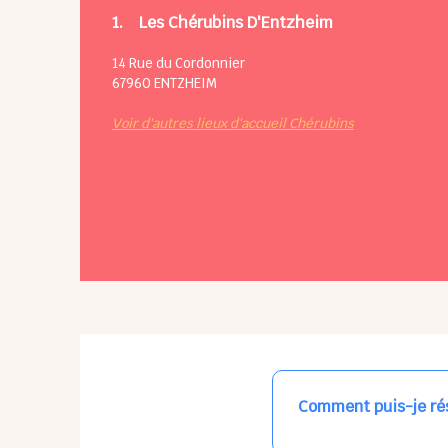
1.
Les Chérubins D'Entzheim
14 Rue du Cordonnier
67960
ENTZHEIM
Voir d'autres lieux d'accueil Chérubins
Comment puis-je rés