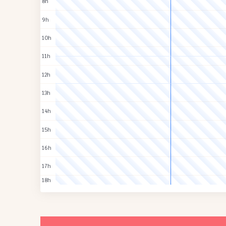
8h
9h
10h
11h
12h
13h
14h
15h
16h
17h
18h