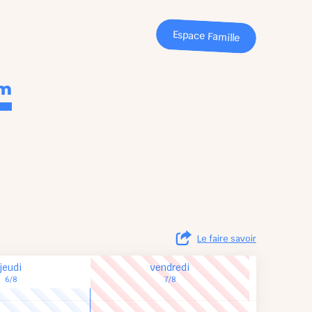
Espace Famille
im
Le faire savoir
jeudi
vendredi
6/8
7/8