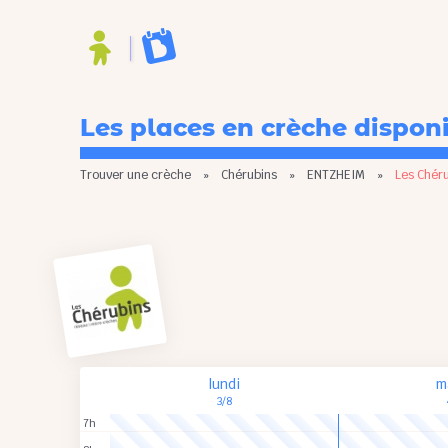
Les places en crèche dispon
Trouver une crèche
»
Chérubins
»
ENTZHEIM
»
Les Chér
lundi
m
3/8
7h