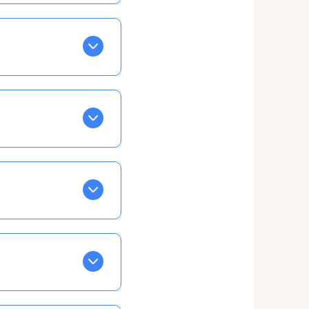
BLEU. Tapez sur celle
ls apparaissent EN VERT
ans la semaine, mais
ente, ainsi vous
otre taux horaire
 et confirmations par
t, ce qui ne vous
vu à cet effet