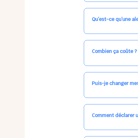
Nos places libres au qu
qui vous intéresse, ch
(avec une étoile).
Qu’est-ce qu’une ale
Vous avez besoin d'une
les places disponibles
recevrez l'information
Combien ça coûte ?
Votre accueil est norma
habituel. N'hésitez pas
Puis-je changer mes
Dans votre profil (bout
email, par SMS, par le
empêchera pas d’accéd
Comment déclarer u
Signalez une absence à
ou