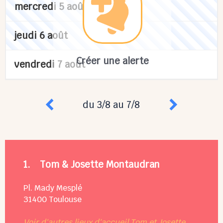
mercredi 5 août
jeudi 6 août
Créer une alerte
vendredi 7 août
du 3/8 au 7/8
1.
Tom & Josette Montaudran
Pl. Mady Mesplé
31400
Toulouse
Voir d'autres lieux d'accueil Tom et Josette