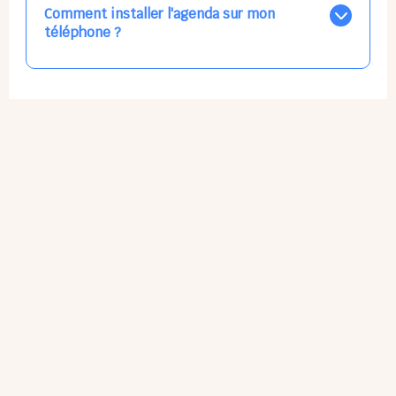
par email, par SMS, par les deux canaux en même
Comment installer l'agenda sur mon
temps, ou bien de ne plus les recevoir du tout, ce qui
téléphone ?
ne vous empêchera pas d’accéder au calendrier
quand vous le souhaitez.
L'application n'existe pas sur l'App Store ni Google Play
car il s'agit d'une Web App, accessible à tous, partout,
tout le temps, sans mises à jour manuelles ni
obsolescence.
Sur Apple iPhone : Flèche Partager > Sur l'écran
d'accueil.
Sur Google Android : 3 Petits Points Options > Installer
l'application.