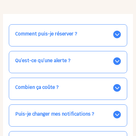
Comment puis-je réserver ?
Nos places libres au quotidien sont affichées jour par
jour dans le calendrier ci-dessus, EN BLEU. Tapez sur
celle qui vous intéresse, choisissez vos horaires, et la
Qu’est-ce qu’une alerte ?
confirmation est immédiate ! Vos accueils
apparaissent EN VERT (avec une étoile).
Vous avez besoin d'une solution d'accueil pour une
date précise, ou pour un jour régulier dans la semaine,
mais les places disponibles EN BLEU ne correspondent
Combien ça coûte ?
pas ? Créez une alerte ponctuelle ou récurrente, ainsi
vous recevrez l'information dès que la place se libère.
Votre accueil est normalement facturé par la direction
Choisissez minutieusement vos horaires.
de la crèche, en fin de mois, selon votre taux horaire
habituel. N'hésitez pas à confirmer directement avec
Puis-je changer mes notifications ?
l'équipe lors de la prochaine visite !
Dans votre profil (bouton bleu en haut à droite), vous
pouvez choisir de recevoir les alertes et confirmations