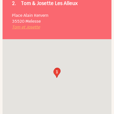
2.
Tom & Josette Les Alleux
Place Alain Kervern
35520
Melesse
Tom et Josette
2
1