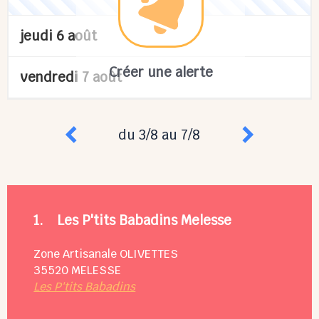
jeudi 6 août
Créer une alerte
vendredi 7 août
du 3/8 au 7/8
1.
Les P'tits Babadins Melesse
Zone Artisanale OLIVETTES
35520
MELESSE
Les P'tits Babadins